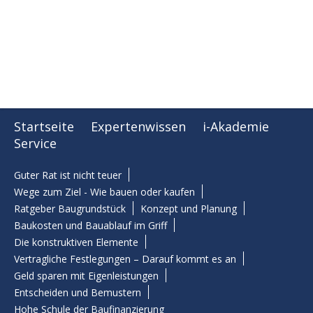
Startseite
Expertenwissen
i-Akademie
Service
Guter Rat ist nicht teuer
Wege zum Ziel - Wie bauen oder kaufen
Ratgeber Baugrundstück
Konzept und Planung
Baukosten und Bauablauf im Griff
Die konstruktiven Elemente
Vertragliche Festlegungen – Darauf kommt es an
Geld sparen mit Eigenleistungen
Entscheiden und Bemustern
Hohe Schule der Baufinanzierung