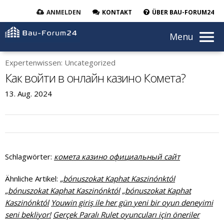
ANMELDEN
KONTAKT
ÜBER BAU-FORUM24
Menu
Expertenwissen: Uncategorized
Как войти в онлайн казино Комета?
13. Aug. 2024
Schlagwörter:
комета казино официальный сайт
Ähnliche Artikel:
„bónuszokat Kaphat Kaszinónktól
„bónuszokat Kaphat Kaszinónktól
„bónuszokat Kaphat
Kaszinónktól
Youwin giriş ile her gün yeni bir oyun deneyimi
seni bekliyor!
Gerçek Paralı Rulet oyuncuları için öneriler