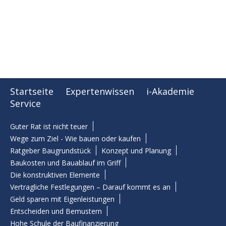
Startseite
Expertenwissen
i-Akademie
Service
Guter Rat ist nicht teuer
Wege zum Ziel - Wie bauen oder kaufen
Ratgeber Baugrundstück
Konzept und Planung
Baukosten und Bauablauf im Griff
Die konstruktiven Elemente
Vertragliche Festlegungen – Darauf kommt es an
Geld sparen mit Eigenleistungen
Entscheiden und Bemustern
Hohe Schule der Baufinanzierung