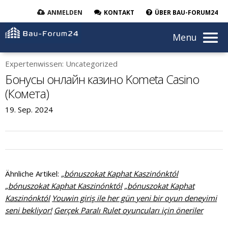
ANMELDEN
KONTAKT
ÜBER BAU-FORUM24
Menu
Expertenwissen: Uncategorized
Бонусы онлайн казино Kometa Casino
(Комета)
19. Sep. 2024
Ähnliche Artikel:
„bónuszokat Kaphat Kaszinónktól
„bónuszokat Kaphat Kaszinónktól
„bónuszokat Kaphat
Kaszinónktól
Youwin giriş ile her gün yeni bir oyun deneyimi
seni bekliyor!
Gerçek Paralı Rulet oyuncuları için öneriler