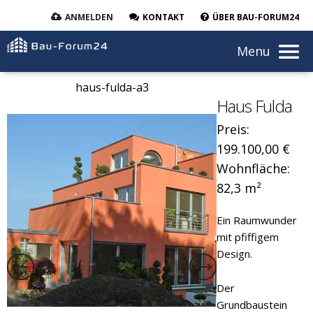
ANMELDEN
KONTAKT
ÜBER BAU-FORUM24
Menu
haus-fulda-a3
haus-
Haus Fulda
Preis:
199.100,00 €
Wohnfläche:
82,3 m²
Ein Raumwunder
mit pfiffigem
Design.
Der
Grundbaustein