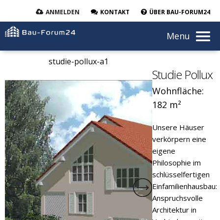
ANMELDEN
KONTAKT
ÜBER BAU-FORUM24
Menu
studie-pollux-a1
studie
Studie Pollux
Wohnfläche:
182 m²
Unsere Häuser
verkörpern eine
eigene
Philosophie im
schlüsselfertigen
Einfamilienhausbau:
Anspruchsvolle
Architektur in