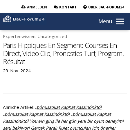
ANMELDEN
KONTAKT
ÜBER BAU-FORUM24
Menu
Expertenwissen: Uncategorized
Paris Hippiques En Segment: Courses En
Direct, Video Clip, Pronostics Turf, Program,
Résultat
29. Nov. 2024
Ähnliche Artikel:
„bónuszokat Kaphat Kaszinónktól
„bónuszokat Kaphat Kaszinónktól
„bónuszokat Kaphat
Kaszinónktól
Youwin giriş ile her gün yeni bir oyun deneyimi
seni bekliyor!
Gerçek Paralı Rulet oyuncuları için öneriler