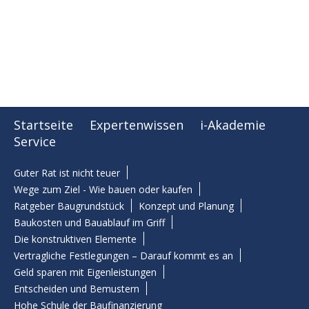
Startseite
Expertenwissen
i-Akademie
Service
Guter Rat ist nicht teuer
Wege zum Ziel - Wie bauen oder kaufen
Ratgeber Baugrundstück
Konzept und Planung
Baukosten und Bauablauf im Griff
Die konstruktiven Elemente
Vertragliche Festlegungen – Darauf kommt es an
Geld sparen mit Eigenleistungen
Entscheiden und Bemustern
Hohe Schule der Baufinanzierung