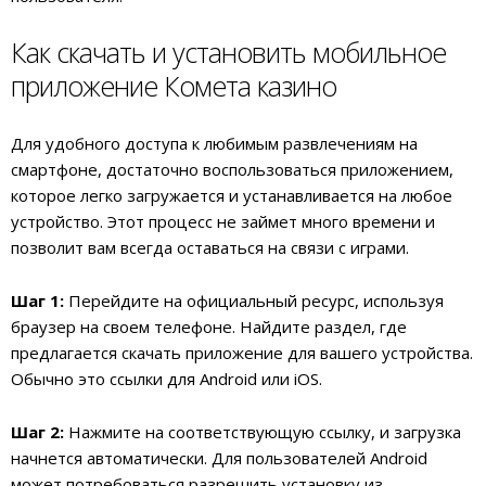
Как скачать и установить мобильное
приложение Комета казино
Для удобного доступа к любимым развлечениям на
смартфоне, достаточно воспользоваться приложением,
которое легко загружается и устанавливается на любое
устройство. Этот процесс не займет много времени и
позволит вам всегда оставаться на связи с играми.
Шаг 1:
Перейдите на официальный ресурс, используя
браузер на своем телефоне. Найдите раздел, где
предлагается скачать приложение для вашего устройства.
Обычно это ссылки для Android или iOS.
Шаг 2:
Нажмите на соответствующую ссылку, и загрузка
начнется автоматически. Для пользователей Android
может потребоваться разрешить установку из