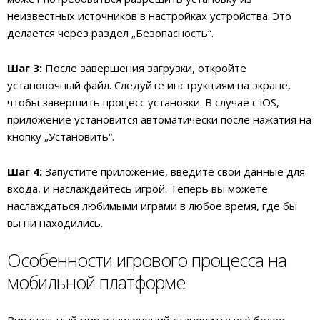
неизвестных источников в настройках устройства. Это
делается через раздел „Безопасность“.
Шаг 3:
После завершения загрузки, откройте
установочный файл. Следуйте инструкциям на экране,
чтобы завершить процесс установки. В случае с iOS,
приложение установится автоматически после нажатия на
кнопку „Установить“.
Шаг 4:
Запустите приложение, введите свои данные для
входа, и наслаждайтесь игрой. Теперь вы можете
наслаждаться любимыми играми в любое время, где бы
вы ни находились.
Особенности игрового процесса на
мобильной платформе