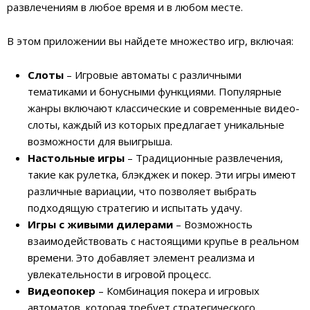
развлечениям в любое время и в любом месте.
В этом приложении вы найдете множество игр, включая:
Слоты
– Игровые автоматы с различными
тематиками и бонусными функциями. Популярные
жанры включают классические и современные видео-
слоты, каждый из которых предлагает уникальные
возможности для выигрыша.
Настольные игры
– Традиционные развлечения,
такие как рулетка, блэкджек и покер. Эти игры имеют
различные вариации, что позволяет выбрать
подходящую стратегию и испытать удачу.
Игры с живыми дилерами
– Возможность
взаимодействовать с настоящими крупье в реальном
времени. Это добавляет элемент реализма и
увлекательности в игровой процесс.
Видеопокер
– Комбинация покера и игровых
автоматов, которая требует стратегического