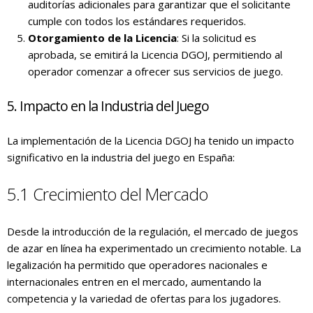
auditorías adicionales para garantizar que el solicitante
cumple con todos los estándares requeridos.
Otorgamiento de la Licencia
: Si la solicitud es
aprobada, se emitirá la Licencia DGOJ, permitiendo al
operador comenzar a ofrecer sus servicios de juego.
5. Impacto en la Industria del Juego
La implementación de la Licencia DGOJ ha tenido un impacto
significativo en la industria del juego en España:
5.1 Crecimiento del Mercado
Desde la introducción de la regulación, el mercado de juegos
de azar en línea ha experimentado un crecimiento notable. La
legalización ha permitido que operadores nacionales e
internacionales entren en el mercado, aumentando la
competencia y la variedad de ofertas para los jugadores.