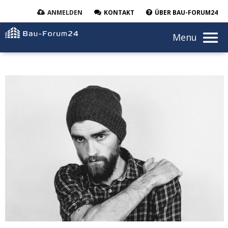
ANMELDEN
KONTAKT
ÜBER BAU-FORUM24
Menu