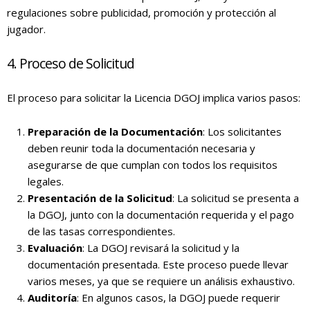
regulaciones sobre publicidad, promoción y protección al
jugador.
4. Proceso de Solicitud
El proceso para solicitar la Licencia DGOJ implica varios pasos:
Preparación de la Documentación
: Los solicitantes
deben reunir toda la documentación necesaria y
asegurarse de que cumplan con todos los requisitos
legales.
Presentación de la Solicitud
: La solicitud se presenta a
la DGOJ, junto con la documentación requerida y el pago
de las tasas correspondientes.
Evaluación
: La DGOJ revisará la solicitud y la
documentación presentada. Este proceso puede llevar
varios meses, ya que se requiere un análisis exhaustivo.
Auditoría
: En algunos casos, la DGOJ puede requerir