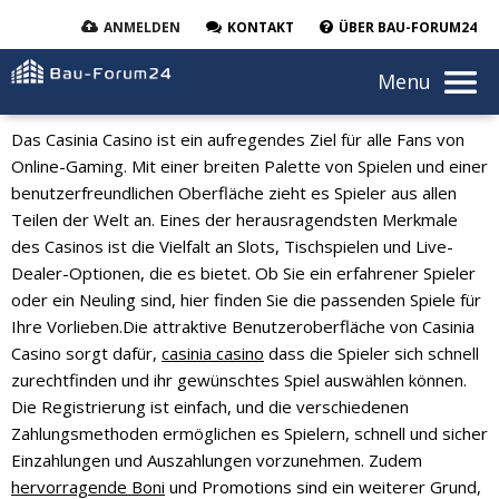
ANMELDEN
KONTAKT
ÜBER BAU-FORUM24
Menu
Das Casinia Casino ist ein aufregendes Ziel für alle Fans von
Online-Gaming. Mit einer breiten Palette von Spielen und einer
benutzerfreundlichen Oberfläche zieht es Spieler aus allen
Teilen der Welt an. Eines der herausragendsten Merkmale
des Casinos ist die Vielfalt an Slots, Tischspielen und Live-
Dealer-Optionen, die es bietet. Ob Sie ein erfahrener Spieler
oder ein Neuling sind, hier finden Sie die passenden Spiele für
Ihre Vorlieben.Die attraktive Benutzeroberfläche von Casinia
Casino sorgt dafür,
casinia casino
dass die Spieler sich schnell
zurechtfinden und ihr gewünschtes Spiel auswählen können.
Die Registrierung ist einfach, und die verschiedenen
Zahlungsmethoden ermöglichen es Spielern, schnell und sicher
Einzahlungen und Auszahlungen vorzunehmen. Zudem
hervorragende Boni
und Promotions sind ein weiterer Grund,