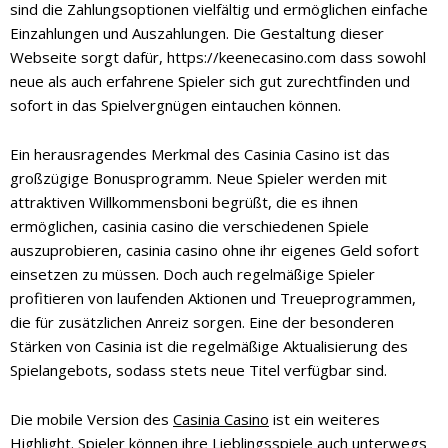
sind die Zahlungsoptionen vielfältig und ermöglichen einfache
Einzahlungen und Auszahlungen. Die Gestaltung dieser
Webseite sorgt dafür, https://keenecasino.com dass sowohl
neue als auch erfahrene Spieler sich gut zurechtfinden und
sofort in das Spielvergnügen eintauchen können.
Ein herausragendes Merkmal des Casinia Casino ist das
großzügige Bonusprogramm. Neue Spieler werden mit
attraktiven Willkommensboni begrüßt, die es ihnen
ermöglichen, casinia casino die verschiedenen Spiele
auszuprobieren, casinia casino ohne ihr eigenes Geld sofort
einsetzen zu müssen. Doch auch regelmäßige Spieler
profitieren von laufenden Aktionen und Treueprogrammen,
die für zusätzlichen Anreiz sorgen. Eine der besonderen
Stärken von Casinia ist die regelmäßige Aktualisierung des
Spielangebots, sodass stets neue Titel verfügbar sind.
Die mobile Version des
Casinia Casino
ist ein weiteres
Highlight. Spieler können ihre Lieblingsspiele auch unterwegs