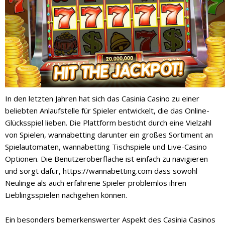
In den letzten Jahren hat sich das Casinia Casino zu einer
beliebten Anlaufstelle für Spieler entwickelt, die das Online-
Glücksspiel lieben. Die Plattform besticht durch eine Vielzahl
von Spielen, wannabetting darunter ein großes Sortiment an
Spielautomaten, wannabetting Tischspiele und Live-Casino
Optionen. Die Benutzeroberfläche ist einfach zu navigieren
und sorgt dafür, https://wannabetting.com dass sowohl
Neulinge als auch erfahrene Spieler problemlos ihren
Lieblingsspielen nachgehen können.
Ein besonders bemerkenswerter Aspekt des Casinia Casinos