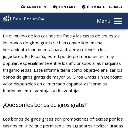
ANMELDEN
KONTAKT
ÜBER BAU-FORUM24
Menu
En el mundo de los casinos en línea y las casas de apuestas,
los bonos de giros gratis se han convertido en una
herramienta fundamental para atraer y retener a los
jugadores. En España, este tipo de promociones es muy
popular, especialmente entre los aficionados a las máquinas
tragamonedas. Este informe tiene como objetivo analizar los
bonos de giros gratis de mayor
50 Giros Gratis sin Depósito
valor disponibles en el mercado español, así como su
funcionamiento, ventajas y desventajas.
¿Qué son los bonos de giros gratis?
Los bonos de giros gratis son promociones ofrecidas por los
casinos en línea que permiten a los jugadores realizar tiradas