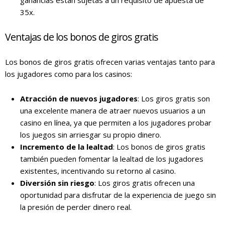
ganancias están sujetas a un requisito de apuesta de
35x.
Ventajas de los bonos de giros gratis
Los bonos de giros gratis ofrecen varias ventajas tanto para
los jugadores como para los casinos:
Atracción de nuevos jugadores
: Los giros gratis son
una excelente manera de atraer nuevos usuarios a un
casino en línea, ya que permiten a los jugadores probar
los juegos sin arriesgar su propio dinero.
Incremento de la lealtad
: Los bonos de giros gratis
también pueden fomentar la lealtad de los jugadores
existentes, incentivando su retorno al casino.
Diversión sin riesgo
: Los giros gratis ofrecen una
oportunidad para disfrutar de la experiencia de juego sin
la presión de perder dinero real.