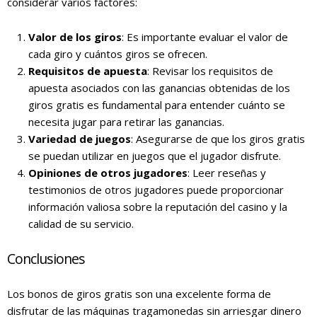
considerar varios factores:
Valor de los giros
: Es importante evaluar el valor de
cada giro y cuántos giros se ofrecen.
Requisitos de apuesta
: Revisar los requisitos de
apuesta asociados con las ganancias obtenidas de los
giros gratis es fundamental para entender cuánto se
necesita jugar para retirar las ganancias.
Variedad de juegos
: Asegurarse de que los giros gratis
se puedan utilizar en juegos que el jugador disfrute.
Opiniones de otros jugadores
: Leer reseñas y
testimonios de otros jugadores puede proporcionar
información valiosa sobre la reputación del casino y la
calidad de su servicio.
Conclusiones
Los bonos de giros gratis son una excelente forma de
disfrutar de las máquinas tragamonedas sin arriesgar dinero