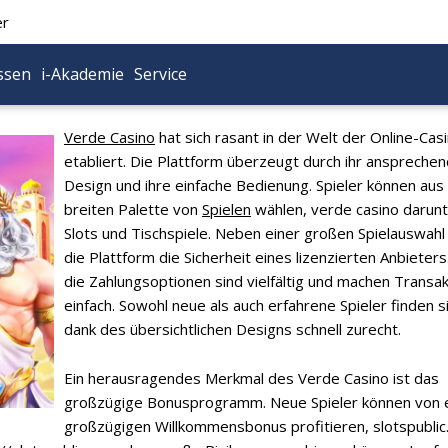
er
ssen
i-Akademie
Service
Verde Casino
hat sich rasant in der Welt der Online-Cas
etabliert. Die Plattform überzeugt durch ihr anspreche
Design und ihre einfache Bedienung. Spieler können aus
breiten Palette von
Spielen
wählen, verde casino darun
Slots und Tischspiele. Neben einer großen Spielauswahl
die Plattform die Sicherheit eines lizenzierten Anbieters
die Zahlungsoptionen sind vielfältig und machen Transa
einfach. Sowohl neue als auch erfahrene Spieler finden s
dank des übersichtlichen Designs schnell zurecht.
Ein herausragendes Merkmal des Verde Casino ist das
großzügige Bonusprogramm. Neue Spieler können von 
großzügigen Willkommensbonus profitieren, slotspubli