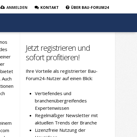
ANMELDEN
KONTAKT
ÜBER BAU-FORUM24
inos
Jetzt registrieren und
ndes
sofort profitieren!
 einer
ter
Ihre Vorteile als registrierter Bau-
 bietet
Forum24-Nutzer auf einen Blick:
. Auch
ktionen
ich
Vertiefendes und
branchenübergreifendes
Expertenwissen
Regelmäßiger Newsletter mit
aktuellen Trends der Branche
einem
Lizenzfreie Nutzung der
c.com