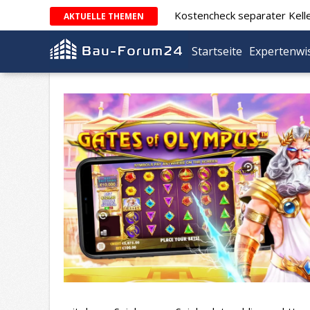
Kostencheck separater Kell
AKTUELLE THEMEN
Startseite
Expertenwi