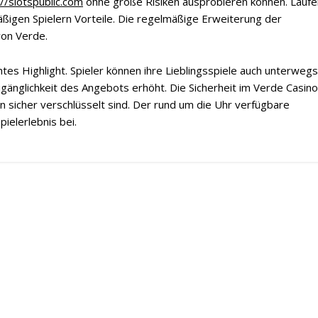
://slotspublic.com
ohne große Risiken ausprobieren können. Lauf
igen Spielern Vorteile. Die regelmäßige Erweiterung der
von Verde.
htes Highlight. Spieler können ihre Lieblingsspiele auch unterwegs
Zugänglichkeit des Angebots erhöht. Die Sicherheit im Verde Casino
n sicher verschlüsselt sind. Der rund um die Uhr verfügbare
ielerlebnis bei.