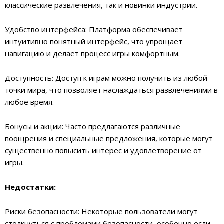
классические развлечения, так и новинки индустрии.
Удобство интерфейса: Платформа обеспечивает
интуитивно понятный интерфейс, что упрощает
навигацию и делает процесс игры комфортным.
Доступность: Доступ к играм можно получить из любой
точки мира, что позволяет наслаждаться развлечениями в
любое время.
Бонусы и акции: Часто предлагаются различные
поощрения и специальные предложения, которые могут
существенно повысить интерес и удовлетворение от
игры.
Недостатки:
Риски безопасности: Некоторые пользователи могут
столкнуться с проблемами безопасности, особенно если