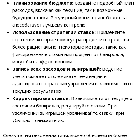
Планирование бюджета:
Создайте подробный план
расходов, включая как текущие, так и возможные
будущие ставки. Регулярный мониторинг бюджета
способствует лучшему контролю.
Использование стратегий ставок:
Применяйте
стратегии, которые помогут распределить средства
более рационально. Некоторые методы, такие как
фиксированные ставки или процент от банкролла,
могут быть эффективными.
Запись всех расходов и выигрышей:
Ведение
учёта помогает отслеживать тенденции и
адаптировать стратегии управления в зависимости от
текущих результатов.
Корректировка ставок:
В зависимости от текущего
состояния банкролла, регулируйте ставки. При
увеличении выигрышей увеличивайте ставки, при
убытках – снижайте их.
Следуя этим рекомендациям, можно обеспечить более