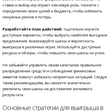
ставки и выбор игр играют ключевую роль. Начните с
определения своих целей и бюджета, чтобы избежать
ненужных рисков и потерь.
Разработайте план действий:
тщательно изучите
доступные варианты, чтобы выбрать наиболее выгодные
предложения. Анализируйте шансы и вероятность
выигрыша в различных играх. Используйте доступные
ресурсы и обзоры, чтобы повысить свои шансы на успех.
Не забывайте управлять своим капиталом: правильное
распределение средств и соблюдение финансовых
лимитов помогут избежать неприятных ситуаций. Следуя
таким рекомендациям, вы сможете значительно
увеличить свои шансы на достижение желаемого
результата.
Основные стратегии для выигрыша в