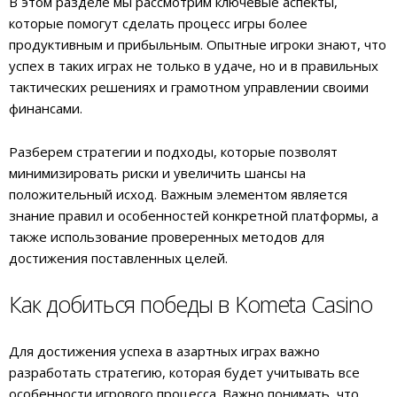
В этом разделе мы рассмотрим ключевые аспекты,
которые помогут сделать процесс игры более
продуктивным и прибыльным. Опытные игроки знают, что
успех в таких играх не только в удаче, но и в правильных
тактических решениях и грамотном управлении своими
финансами.
Разберем стратегии и подходы, которые позволят
минимизировать риски и увеличить шансы на
положительный исход. Важным элементом является
знание правил и особенностей конкретной платформы, а
также использование проверенных методов для
достижения поставленных целей.
Как добиться победы в Kometa Casino
Для достижения успеха в азартных играх важно
разработать стратегию, которая будет учитывать все
особенности игрового процесса. Важно понимать, что