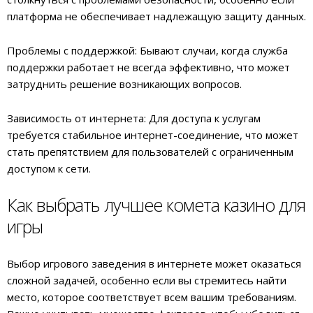
платформа не обеспечивает надлежащую защиту данных.
Проблемы с поддержкой: Бывают случаи, когда служба
поддержки работает не всегда эффективно, что может
затруднить решение возникающих вопросов.
Зависимость от интернета: Для доступа к услугам
требуется стабильное интернет-соединение, что может
стать препятствием для пользователей с ограниченным
доступом к сети.
Как выбрать лучшее комета казино для
игры
Выбор игрового заведения в интернете может оказаться
сложной задачей, особенно если вы стремитесь найти
место, которое соответствует всем вашим требованиям.