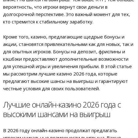
вероятность, что игроки вернут свои деньги в
долгосрочной перспективе. Это важный момент для тех,
кто стремится к стабильному заработку.
Кроме того, казино, предлагающие щедрые бонусы и
акции, становятся привлекательными как для новых, так и
для опытных игроков. Бонусы на депозит, фриспины и
кэшбэки предоставляют дополнительные возможности
для успешной игры и увеличения прибыли. В этой статье
мы рассмотрим лучшие казино 2026 года, которые
предлагают высокие шансы на выигрыш и гарантируют
честные условия для своих пользователей.
Лучшие онлайн-казино 2026 года с
высокими шансами на выигрыш
В 2026 году онлайн-казино продолжат предлагать
игрокам уникальные возможности выигрыша. Важно