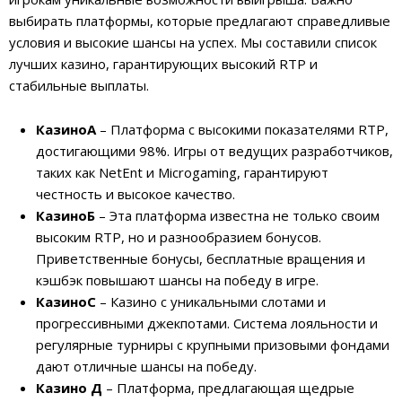
выбирать платформы, которые предлагают справедливые
условия и высокие шансы на успех. Мы составили список
лучших казино, гарантирующих высокий RTP и
стабильные выплаты.
КазиноА
– Платформа с высокими показателями RTP,
достигающими 98%. Игры от ведущих разработчиков,
таких как NetEnt и Microgaming, гарантируют
честность и высокое качество.
КазиноБ
– Эта платформа известна не только своим
высоким RTP, но и разнообразием бонусов.
Приветственные бонусы, бесплатные вращения и
кэшбэк повышают шансы на победу в игре.
КазиноC
– Казино с уникальными слотами и
прогрессивными джекпотами. Система лояльности и
регулярные турниры с крупными призовыми фондами
дают отличные шансы на победу.
Казино Д
– Платформа, предлагающая щедрые