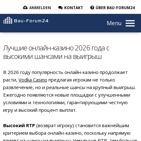
ANMELDEN
KONTAKT
ÜBER BAU-FORUM24
Menu
Лучшие онлайн-казино 2026 года с
высокими шансами на выигрыш
В 2026 году популярность онлайн-казино продолжает
расти,
Vodka Casino
предлагая игрокам не только
развлечение, но и реальные шансы на крупный выигрыш.
Ежегодно появляются новые площадки с улучшенными
условиями и технологиями, гарантирующими честную
игру и высокий процент выплат.
Высокий RTP
(возврат игроку) становится важнейшим
критерием выбора онлайн-казино, поскольку напрямую
влияет на шансы на выигрыш. Чем выше RTP, тем больше