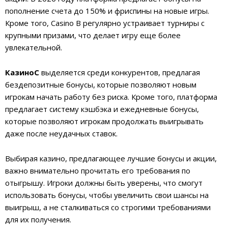
пополнение счета до 150% и фриспины на новые игры.
Кроме того, Casino B регулярно устраивает турниры с
крупными призами, что делает игру еще более
увлекательной.
КазиноC
выделяется среди конкурентов, предлагая
бездепозитные бонусы, которые позволяют новым
игрокам начать работу без риска. Кроме того, платформа
предлагает систему кэшбэка и ежедневные бонусы,
которые позволяют игрокам продолжать выигрывать
даже после неудачных ставок.
Выбирая казино, предлагающее лучшие бонусы и акции,
важно внимательно прочитать его требования по
отыгрышу. Игроки должны быть уверены, что смогут
использовать бонусы, чтобы увеличить свои шансы на
выигрыш, а не сталкиваться со строгими требованиями
для их получения.