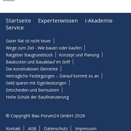
Startseite
Expertenwissen
i-Akademie
Service
Guter Rat ist nicht teuer
Wege zum Ziel - Wie bauen oder kaufen
Ratgeber Baugrundstück
Konzept und Planung
Baukosten und Bauablauf im Griff
Die konstruktiven Elemente
Vertragliche Festlegungen – Darauf kommt es an
Geld sparen mit Eigenleistungen
Entscheiden und Bemustern
Hohe Schule der Baufinanzierung
© Copyright Bau-Forum24 GmbH 2026
Kontakt
AGB
Datenschutz
Impressum