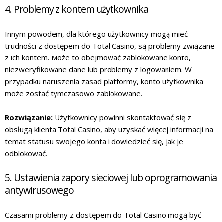
4. Problemy z kontem użytkownika
Innym powodem, dla którego użytkownicy mogą mieć
trudności z dostępem do Total Casino, są problemy związane
z ich kontem. Może to obejmować zablokowane konto,
niezweryfikowane dane lub problemy z logowaniem. W
przypadku naruszenia zasad platformy, konto użytkownika
może zostać tymczasowo zablokowane.
Rozwiązanie:
Użytkownicy powinni skontaktować się z
obsługą klienta Total Casino, aby uzyskać więcej informacji na
temat statusu swojego konta i dowiedzieć się, jak je
odblokować.
5. Ustawienia zapory sieciowej lub oprogramowania
antywirusowego
Czasami problemy z dostępem do Total Casino mogą być