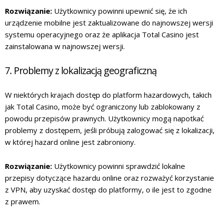
Rozwiązanie:
Użytkownicy powinni upewnić się, że ich
urządzenie mobilne jest zaktualizowane do najnowszej wersji
systemu operacyjnego oraz że aplikacja Total Casino jest
zainstalowana w najnowszej wersji.
7. Problemy z lokalizacją geograficzną
W niektórych krajach dostęp do platform hazardowych, takich
jak Total Casino, może być ograniczony lub zablokowany z
powodu przepisów prawnych. Użytkownicy mogą napotkać
problemy z dostępem, jeśli próbują zalogować się z lokalizacji,
w której hazard online jest zabroniony.
Rozwiązanie:
Użytkownicy powinni sprawdzić lokalne
przepisy dotyczące hazardu online oraz rozważyć korzystanie
z VPN, aby uzyskać dostęp do platformy, o ile jest to zgodne
z prawem.