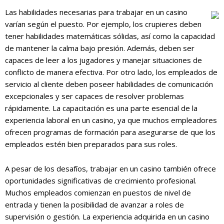
Las habilidades necesarias para trabajar en un casino
varían según el puesto. Por ejemplo, los crupieres deben
tener habilidades matemáticas sólidas, así como la capacidad
de mantener la calma bajo presión. Además, deben ser
capaces de leer a los jugadores y manejar situaciones de
conflicto de manera efectiva. Por otro lado, los empleados de
servicio al cliente deben poseer habilidades de comunicación
excepcionales y ser capaces de resolver problemas
rápidamente. La capacitación es una parte esencial de la
experiencia laboral en un casino, ya que muchos empleadores
ofrecen programas de formación para asegurarse de que los
empleados estén bien preparados para sus roles.
A pesar de los desafíos, trabajar en un casino también ofrece
oportunidades significativas de crecimiento profesional.
Muchos empleados comienzan en puestos de nivel de
entrada y tienen la posibilidad de avanzar a roles de
supervisión o gestión. La experiencia adquirida en un casino