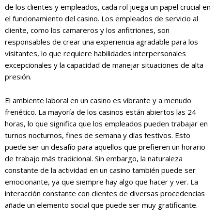
de los clientes y empleados, cada rol juega un papel crucial en
el funcionamiento del casino. Los empleados de servicio al
cliente, como los camareros y los anfitriones, son
responsables de crear una experiencia agradable para los
visitantes, lo que requiere habilidades interpersonales
excepcionales y la capacidad de manejar situaciones de alta
presión.
El ambiente laboral en un casino es vibrante y a menudo
frenético. La mayoría de los casinos están abiertos las 24
horas, lo que significa que los empleados pueden trabajar en
turnos nocturnos, fines de semana y días festivos. Esto
puede ser un desafío para aquellos que prefieren un horario
de trabajo más tradicional. Sin embargo, la naturaleza
constante de la actividad en un casino también puede ser
emocionante, ya que siempre hay algo que hacer y ver. La
interacción constante con clientes de diversas procedencias
añade un elemento social que puede ser muy gratificante.