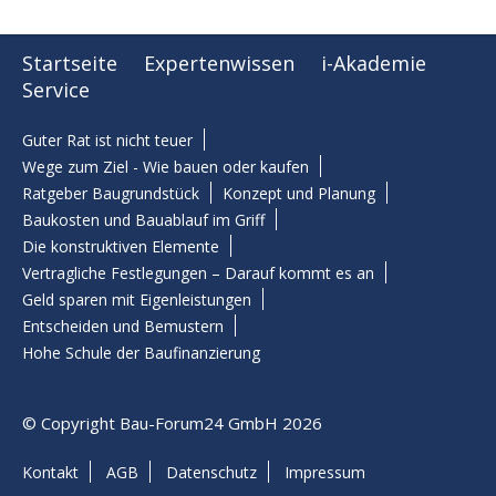
Startseite
Expertenwissen
i-Akademie
Service
Guter Rat ist nicht teuer
Wege zum Ziel - Wie bauen oder kaufen
Ratgeber Baugrundstück
Konzept und Planung
Baukosten und Bauablauf im Griff
Die konstruktiven Elemente
Vertragliche Festlegungen – Darauf kommt es an
Geld sparen mit Eigenleistungen
Entscheiden und Bemustern
Hohe Schule der Baufinanzierung
© Copyright Bau-Forum24 GmbH 2026
Kontakt
AGB
Datenschutz
Impressum