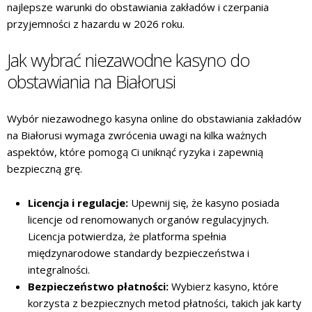
najlepsze warunki do obstawiania zakładów i czerpania
przyjemności z hazardu w 2026 roku.
Jak wybrać niezawodne kasyno do
obstawiania na Białorusi
Wybór niezawodnego kasyna online do obstawiania zakładów
na Białorusi wymaga zwrócenia uwagi na kilka ważnych
aspektów, które pomogą Ci uniknąć ryzyka i zapewnią
bezpieczną grę.
Licencja i regulacje:
Upewnij się, że kasyno posiada
licencje od renomowanych organów regulacyjnych.
Licencja potwierdza, że ​​platforma spełnia
międzynarodowe standardy bezpieczeństwa i
integralności.
Bezpieczeństwo płatności:
Wybierz kasyno, które
korzysta z bezpiecznych metod płatności, takich jak karty