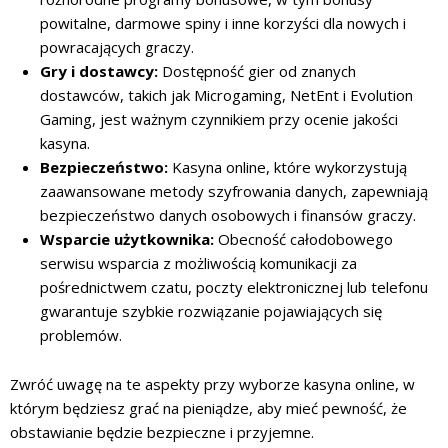
powitalne, darmowe spiny i inne korzyści dla nowych i
powracających graczy.
Gry i dostawcy:
Dostępność gier od znanych
dostawców, takich jak Microgaming, NetEnt i Evolution
Gaming, jest ważnym czynnikiem przy ocenie jakości
kasyna.
Bezpieczeństwo:
Kasyna online, które wykorzystują
zaawansowane metody szyfrowania danych, zapewniają
bezpieczeństwo danych osobowych i finansów graczy.
Wsparcie użytkownika:
Obecność całodobowego
serwisu wsparcia z możliwością komunikacji za
pośrednictwem czatu, poczty elektronicznej lub telefonu
gwarantuje szybkie rozwiązanie pojawiających się
problemów.
Zwróć uwagę na te aspekty przy wyborze kasyna online, w
którym będziesz grać na pieniądze, aby mieć pewność, że
obstawianie będzie bezpieczne i przyjemne.