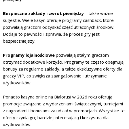
Bezpieczne zakłady i zwrot pieniędzy
– także ważne
sugestie. Wiele kasyn oferuje programy cashback, które
pozwalają graczom odzyskać część utraconych środków.
Dodaje to pewności i sprawia, że ​​proces gry jest
bezpieczniejszy.
Programy lojalnościowe
pozwalają stałym graczom
otrzymać dodatkowe korzyści. Programy te często obejmują
bonusy za regularne zakłady, a także ekskluzywne oferty dla
graczy VIP, co zwiększa zaangażowanie i utrzymanie
użytkowników.
Ponadto kasyna online na Białorusi w 2026 roku oferują
promocje związane z wydarzeniami świątecznymi, turniejami
z nagrodami i bonusami za udział w promocjach. Wszystkie te
oferty czynią grę bardziej interesującą i korzystną dla
użytkowników.