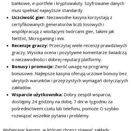
bankowe, e-portfele i kryptowaluty. Szyfrowanie danych
musi spełniać najwyższe standardy.
Uczciwość gier:
Niezawodne kasyna korzystają z
certyfikowanych generatorów liczb losowych i
współpracują z wiodącymi twórcami gier, takimi jak
NetEnt, Microgaming i inni.
Recenzje graczy:
Przeczytaj wiele recenzji prawdziwych
graczy. Wysoka ocena i pozytywne komentarze świadczą
o niezawodności i dobrej reputacji platformy.
Bonusy i promocje:
Zwróć uwagę na programy
bonusowe. Najlepsze kasyna oferują uczciwe bonusy bez
ukrytych warunków i przejrzystych wymagań dotyczących
zakładów.
Wsparcie użytkownika:
Dobry zespół wsparcia,
dostępny 24 godziny na dobę, 7 dni w tygodniu za
pośrednictwem czatu lub telefonu, pomoże Ci szybko
rozwiązać wszelkie pytania i problemy.
Wybierając kasyno, w którym chcesz stawiać zakłady,