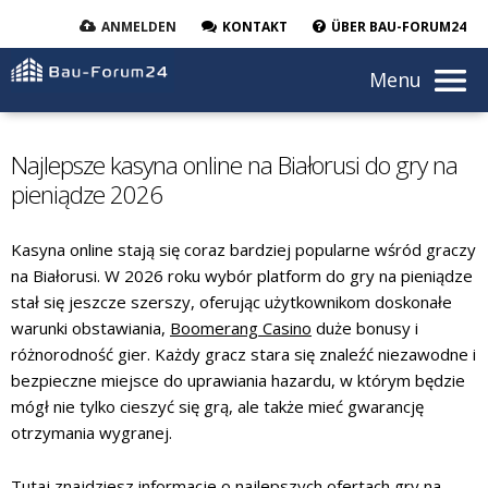
ANMELDEN
KONTAKT
ÜBER BAU-FORUM24
Menu
Najlepsze kasyna online na Białorusi do gry na
pieniądze 2026
Kasyna online stają się coraz bardziej popularne wśród graczy
na Białorusi. W 2026 roku wybór platform do gry na pieniądze
stał się jeszcze szerszy, oferując użytkownikom doskonałe
warunki obstawiania,
Boomerang Casino
duże bonusy i
różnorodność gier. Każdy gracz stara się znaleźć niezawodne i
bezpieczne miejsce do uprawiania hazardu, w którym będzie
mógł nie tylko cieszyć się grą, ale także mieć gwarancję
otrzymania wygranej.
Tutaj znajdziesz informacje o najlepszych ofertach gry na