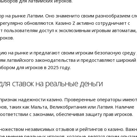
выборов для латвийских игроков.
р на рынке Латвии. Оно знаменито своим разнообразием сл
егулярно обновляются. Казино Z активно сотрудничает с
т пользователям доступ к эксклюзивным игровым автоматам,
роков.
ию на рынке и предлагают своим игрокам безопасную среду
иям латвийского законодательства и предоставляют широкий
бором для игроков в 2025 году.
для ставок на реальные деньги
 признак надежности казино. Проверенные операторы имею
в, таких как Мальта, Великобритания или Латвия. Наличие
соответствии с законами, обеспечивая защиту прав игроков.
ножеством независимых отзывов и рейтингов о казино. Важ
ое мнение реальных игроков, которые делятся своим опытом