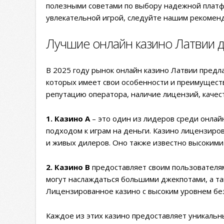
полезными советами по выбору надежной платфо
увлекательной игрой, следуйте нашим рекомен
Лучшие онлайн казино Латвии д
В 2025 году рынок онлайн казино Латвии предла
которых имеет свои особенности и преимущест
репутацию оператора, наличие лицензий, качес
1. Казино A
– это один из лидеров среди онлай
подходом к играм на деньги. Казино лицензиро
и живых дилеров. Оно также известно высокими
2. Казино B
предоставляет своим пользователя
могут наслаждаться большими джекпотами, а та
Лицензированное казино с высоким уровнем бе
Каждое из этих казино предоставляет уникальн