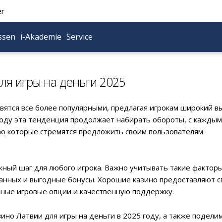
er
ssen
i-Akademie
Service
ля игры на деньги 2025
овятся все более популярными, предлагая игрокам широкий в
году эта тенденция продолжает набирать обороты, с каждым
no
которые стремятся предложить своим пользователям
жный шаг для любого игрока. Важно учитывать такие факторы
данных и выгодные бонусы. Хорошие казино предоставляют 
зные игровые опции и качественную поддержку.
ино Латвии для игры на деньги в 2025 году, а также подели