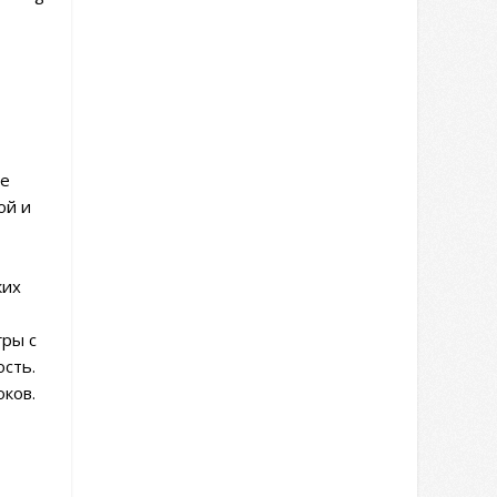
ые
ой и
ких
гры с
ость.
оков.