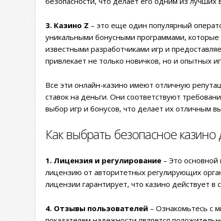
безопасности, что делает его одним из лучших 
3. Казино Z
– это еще один популярный операто
уникальными бонусными программами, которые р
известными разработчиками игр и предоставляе
привлекает не только новичков, но и опытных иг
Все эти онлайн-казино имеют отличную репутац
ставок на деньги. Они соответствуют требован
выбор игр и бонусов, что делает их отличным вы
Как выбрать безопасное казино 
1. Лицензия и регулирование
– Это основной
лицензию от авторитетных регулирующих органо
лицензии гарантирует, что казино действует в 
4. Отзывы пользователей
– Ознакомьтесь с м
показателем надежности является положительн