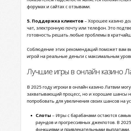
форумах и сайтах с отзывами.
5. Поддержка клиентов
– Хорошее казино до
чат, электронную почту или телефон. Это подт
готовность решать любые проблемы в кратчайш
Соблюдение этих рекомендаций поможет вам вы
игрой на реальные деньги с максимальным уров
Лучшие игры в онлайн казино Л
В 2025 году игроки в онлайн казино Латвии мог
захватывающий процесс, но и хорошие шансы на
попробовать для увеличения своих шансов на ус
Слоты
– Игры с барабанами остаются самы
раундов и прогрессивных джекпотов. В 202
функциями и привлекательными выплатами. И