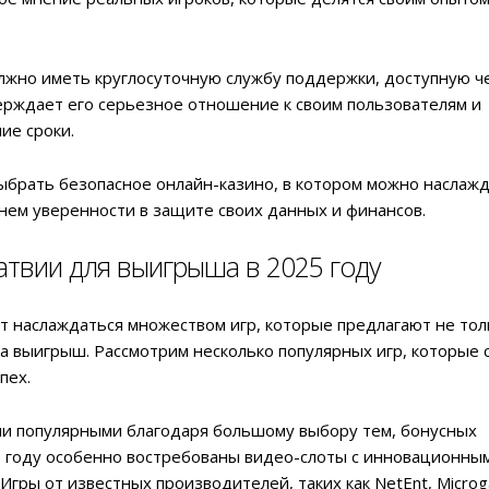
лжно иметь круглосуточную службу поддержки, доступную ч
верждает его серьезное отношение к своим пользователям и
ие сроки.
брать безопасное онлайн-казино, в котором можно наслажд
нем уверенности в защите своих данных и финансов.
атвии для выигрыша в 2025 году
ут наслаждаться множеством игр, которые предлагают не тол
 выигрыш. Рассмотрим несколько популярных игр, которые 
пех.
ми популярными благодаря большому выбору тем, бонусных
5 году особенно востребованы видео-слоты с инновационны
гры от известных производителей, таких как NetEnt, Micro