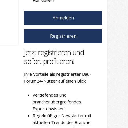
Hausideen
Anmelden
Registrieren
Jetzt registrieren und
sofort profitieren!
Ihre Vorteile als registrierter Bau-
Forum24-Nutzer auf einen Blick:
Vertiefendes und
branchenübergreifendes
Expertenwissen
Regelmäßiger Newsletter mit
aktuellen Trends der Branche