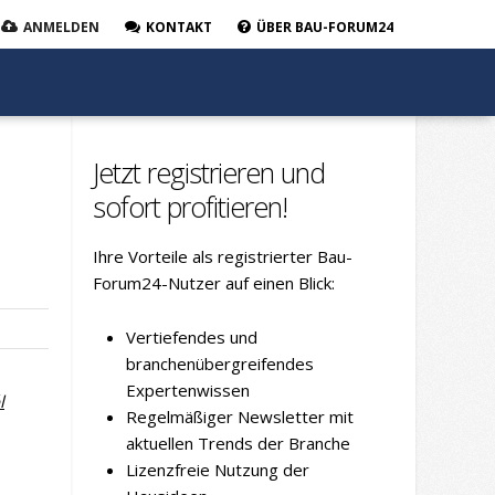
ANMELDEN
KONTAKT
ÜBER BAU-FORUM24
Jetzt registrieren und
sofort profitieren!
Ihre Vorteile als registrierter Bau-
Forum24-Nutzer auf einen Blick:
Vertiefendes und
branchenübergreifendes
Expertenwissen
l
Regelmäßiger Newsletter mit
aktuellen Trends der Branche
Lizenzfreie Nutzung der