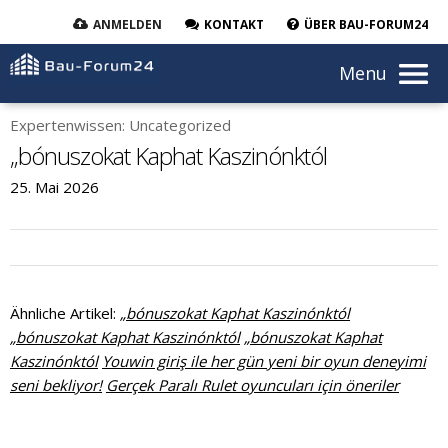
ANMELDEN
KONTAKT
ÜBER BAU-FORUM24
Menu
Expertenwissen: Uncategorized
„bónuszokat Kaphat Kaszinónktól
25. Mai 2026
Ähnliche Artikel:
„bónuszokat Kaphat Kaszinónktól
„bónuszokat Kaphat Kaszinónktól
„bónuszokat Kaphat
Kaszinónktól
Youwin giriş ile her gün yeni bir oyun deneyimi
seni bekliyor!
Gerçek Paralı Rulet oyuncuları için öneriler