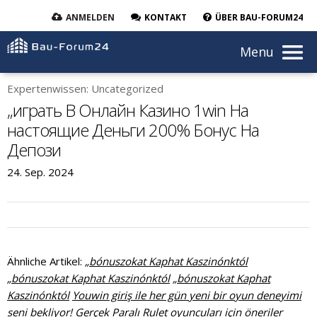
ANMELDEN
KONTAKT
ÜBER BAU-FORUM24
Menu
Expertenwissen: Uncategorized
„играть В Онлайн Казино 1win На
настоящие Деньги 200% Бонус На
Депози
24. Sep. 2024
Ähnliche Artikel:
„bónuszokat Kaphat Kaszinónktól
„bónuszokat Kaphat Kaszinónktól
„bónuszokat Kaphat
Kaszinónktól
Youwin giriş ile her gün yeni bir oyun deneyimi
seni bekliyor!
Gerçek Paralı Rulet oyuncuları için öneriler