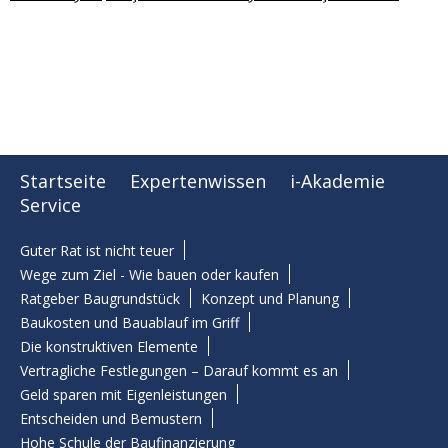
Startseite
Expertenwissen
i-Akademie
Service
Guter Rat ist nicht teuer
Wege zum Ziel - Wie bauen oder kaufen
Ratgeber Baugrundstück
Konzept und Planung
Baukosten und Bauablauf im Griff
Die konstruktiven Elemente
Vertragliche Festlegungen – Darauf kommt es an
Geld sparen mit Eigenleistungen
Entscheiden und Bemustern
Hohe Schule der Baufinanzierung