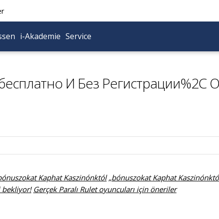
er
ssen
i-Akademie
Service
бесплатно И Без Регистрации%2C О
bónuszokat Kaphat Kaszinónktól
„bónuszokat Kaphat Kaszinónktó
 bekliyor!
Gerçek Paralı Rulet oyuncuları için öneriler