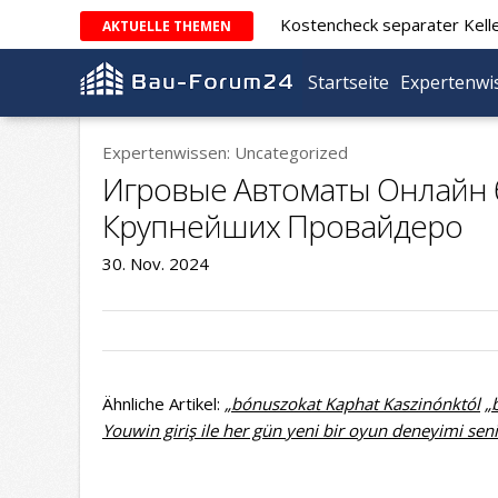
Kostencheck separater Kell
AKTUELLE THEMEN
Startseite
Expertenwi
Expertenwissen: Uncategorized
Игровые Автоматы Онлайн 
Крупнейших Провайдеро
30. Nov. 2024
Ähnliche Artikel:
„bónuszokat Kaphat Kaszinónktól
„
Youwin giriş ile her gün yeni bir oyun deneyimi seni