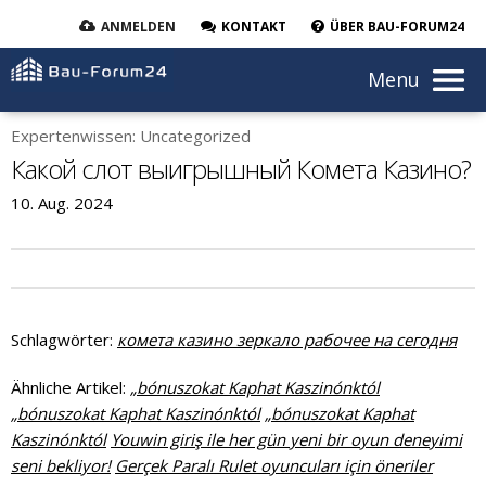
ANMELDEN
KONTAKT
ÜBER BAU-FORUM24
Menu
Expertenwissen: Uncategorized
Какой слот выигрышный Комета Казино?
10. Aug. 2024
Schlagwörter:
комета казино зеркало рабочее на сегодня
Ähnliche Artikel:
„bónuszokat Kaphat Kaszinónktól
„bónuszokat Kaphat Kaszinónktól
„bónuszokat Kaphat
Kaszinónktól
Youwin giriş ile her gün yeni bir oyun deneyimi
seni bekliyor!
Gerçek Paralı Rulet oyuncuları için öneriler