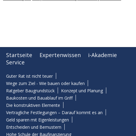
Startseite
Expertenwissen
i-Akademie
Service
Guter Rat ist nicht teuer
Wege zum Ziel - Wie bauen oder kaufen
Ratgeber Baugrundstück
Konzept und Planung
Baukosten und Bauablauf im Griff
Die konstruktiven Elemente
Vertragliche Festlegungen – Darauf kommt es an
Geld sparen mit Eigenleistungen
Entscheiden und Bemustern
Hohe Schule der Baufinanzierung