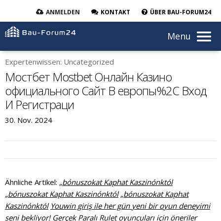
ANMELDEN
KONTAKT
ÜBER BAU-FORUM24
Menu
Expertenwissen: Uncategorized
Мостбет Mostbet Онлайн Казино
официального Сайт В европы%2C Вход
И Регистраци
30. Nov. 2024
Ähnliche Artikel:
„bónuszokat Kaphat Kaszinónktól
„bónuszokat Kaphat Kaszinónktól
„bónuszokat Kaphat
Kaszinónktól
Youwin giriş ile her gün yeni bir oyun deneyimi
seni bekliyor!
Gerçek Paralı Rulet oyuncuları için öneriler