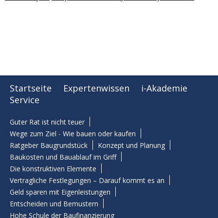
Startseite
Expertenwissen
i-Akademie
Service
Guter Rat ist nicht teuer
Wege zum Ziel - Wie bauen oder kaufen
Ratgeber Baugrundstück
Konzept und Planung
Baukosten und Bauablauf im Griff
Die konstruktiven Elemente
Vertragliche Festlegungen – Darauf kommt es an
Geld sparen mit Eigenleistungen
Entscheiden und Bemustern
Hohe Schule der Baufinanzierung