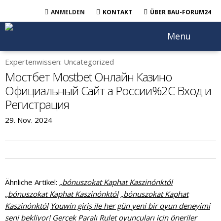
ANMELDEN
KONTAKT
ÜBER BAU-FORUM24
Menu
Expertenwissen: Uncategorized
Мостбет Mostbet Онлайн Казино
Официальный Сайт а России%2C Вход и
Регистрация
29. Nov. 2024
Ähnliche Artikel:
„bónuszokat Kaphat Kaszinónktól
„bónuszokat Kaphat Kaszinónktól
„bónuszokat Kaphat
Kaszinónktól
Youwin giriş ile her gün yeni bir oyun deneyimi
seni bekliyor!
Gerçek Paralı Rulet oyuncuları için öneriler