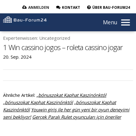
ANMELDEN
KONTAKT
ÜBER BAU-FORUM24
Menu
Expertenwissen: Uncategorized
1 Win cassino jogos – roleta cassino jogar
20. Sep. 2024
Ähnliche Artikel:
„bónuszokat Kaphat Kaszinónktól
„bónuszokat Kaphat Kaszinónktól
„bónuszokat Kaphat
Kaszinónktól
Youwin giriş ile her gün yeni bir oyun deneyimi
seni bekliyor!
Gerçek Paralı Rulet oyuncuları için öneriler