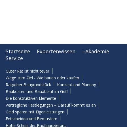
Startseite
Expertenwissen
i-Akademie
Service
Guter Rat ist nicht teuer
Wege zum Ziel - Wie bauen oder kaufen
Ratgeber Baugrundstück
Konzept und Planung
Baukosten und Bauablauf im Griff
Die konstruktiven Elemente
Vertragliche Festlegungen – Darauf kommt es an
Geld sparen mit Eigenleistungen
Entscheiden und Bemustern
Hohe Schule der Baufinanzierung