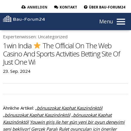
ANMELDEN
KONTAKT
ÜBER BAU-FORUM24
Menu
Expertenwissen: Uncategorized
1win India
The Official On The Web
Casino And Sports Activities Betting Site Of
Just One Wi
23. Sep. 2024
Ähnliche Artikel:
„bónuszokat Kaphat Kaszinónktól
„bónuszokat Kaphat Kaszinónktól
„bónuszokat Kaphat
Kaszinónktól
Youwin giriş ile her gün yeni bir oyun deneyimi
seni bekliyor!
Gerçek Paralı Rulet oyuncuları için öneriler