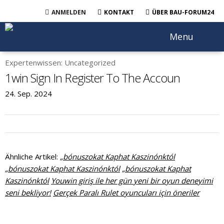
ANMELDEN
KONTAKT
ÜBER BAU-FORUM24
Menu
Expertenwissen: Uncategorized
1win Sign In Register To The Accoun
24. Sep. 2024
Ähnliche Artikel:
„bónuszokat Kaphat Kaszinónktól
„bónuszokat Kaphat Kaszinónktól
„bónuszokat Kaphat
Kaszinónktól
Youwin giriş ile her gün yeni bir oyun deneyimi
seni bekliyor!
Gerçek Paralı Rulet oyuncuları için öneriler