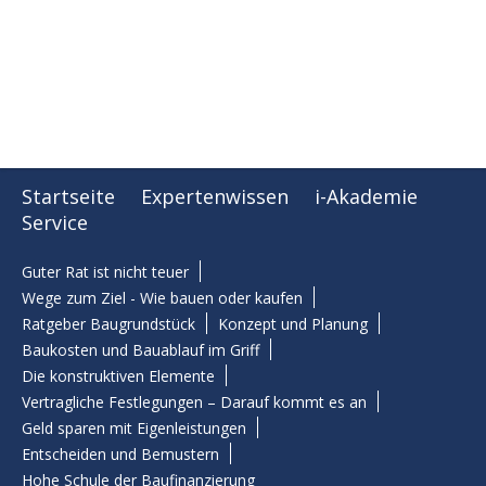
Startseite
Expertenwissen
i-Akademie
Service
Guter Rat ist nicht teuer
Wege zum Ziel - Wie bauen oder kaufen
Ratgeber Baugrundstück
Konzept und Planung
Baukosten und Bauablauf im Griff
Die konstruktiven Elemente
Vertragliche Festlegungen – Darauf kommt es an
Geld sparen mit Eigenleistungen
Entscheiden und Bemustern
Hohe Schule der Baufinanzierung