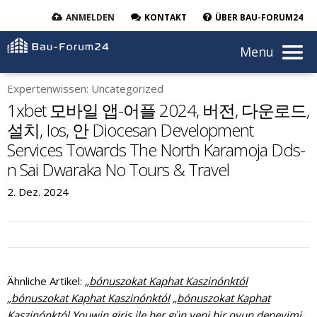
ANMELDEN
KONTAKT
ÜBER BAU-FORUM24
Menu
Expertenwissen: Uncategorized
1xbet 모바일 앱-어플 2024, 버전, 다운로드,
설치, Ios, 안 Diocesan Development
Services Towards The North Karamoja Dds-
n Sai Dwaraka No Tours & Travel
2. Dez. 2024
Ähnliche Artikel:
„bónuszokat Kaphat Kaszinónktól
„bónuszokat Kaphat Kaszinónktól
„bónuszokat Kaphat
Kaszinónktól
Youwin giriş ile her gün yeni bir oyun deneyimi