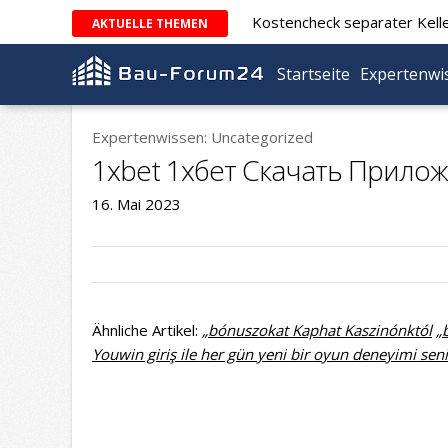
Kostencheck separater Kell
AKTUELLE THEMEN
Startseite
Expertenwi
Expertenwissen: Uncategorized
1xbet 1хбет Скачать Прилож
16. Mai 2023
Ähnliche Artikel:
„bónuszokat Kaphat Kaszinónktól
„
Youwin giriş ile her gün yeni bir oyun deneyimi seni