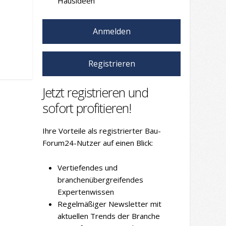
Hausideen
Anmelden
Registrieren
Jetzt registrieren und
sofort profitieren!
Ihre Vorteile als registrierter Bau-
Forum24-Nutzer auf einen Blick:
Vertiefendes und
branchenübergreifendes
Expertenwissen
Regelmäßiger Newsletter mit
aktuellen Trends der Branche