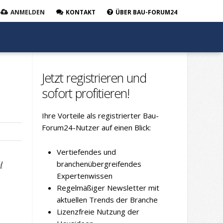
ANMELDEN
KONTAKT
ÜBER BAU-FORUM24
Jetzt registrieren und
sofort profitieren!
Ihre Vorteile als registrierter Bau-
Forum24-Nutzer auf einen Blick:
Vertiefendes und
branchenübergreifendes
l
Expertenwissen
Regelmäßiger Newsletter mit
aktuellen Trends der Branche
Lizenzfreie Nutzung der