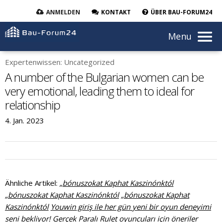
ANMELDEN
KONTAKT
ÜBER BAU-FORUM24
Menu
Expertenwissen: Uncategorized
A number of the Bulgarian women can be
very emotional, leading them to ideal for
relationship
4. Jan. 2023
Ähnliche Artikel:
„bónuszokat Kaphat Kaszinónktól
„bónuszokat Kaphat Kaszinónktól
„bónuszokat Kaphat
Kaszinónktól
Youwin giriş ile her gün yeni bir oyun deneyimi
seni bekliyor!
Gerçek Paralı Rulet oyuncuları için öneriler