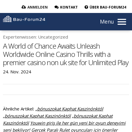
ANMELDEN
KONTAKT
ÜBER BAU-FORUM24
Menu
Expertenwissen: Uncategorized
A World of Chance Awaits Unleash
Worldwide Online Casino Thrills with a
premier casino non uk site for Unlimited Play
24. Nov. 2024
Ähnliche Artikel:
„bónuszokat Kaphat Kaszinónktól
„bónuszokat Kaphat Kaszinónktól
„bónuszokat Kaphat
Kaszinónktól
Youwin giriş ile her gün yeni bir oyun deneyimi
seni bekliyor!
Gerçek Paralı Rulet oyuncuları için öneriler