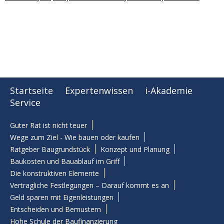
Startseite
Expertenwissen
i-Akademie
Service
Guter Rat ist nicht teuer
Wege zum Ziel - Wie bauen oder kaufen
Ratgeber Baugrundstück
Konzept und Planung
Baukosten und Bauablauf im Griff
Die konstruktiven Elemente
Vertragliche Festlegungen – Darauf kommt es an
Geld sparen mit Eigenleistungen
Entscheiden und Bemustern
Hohe Schule der Baufinanzierung