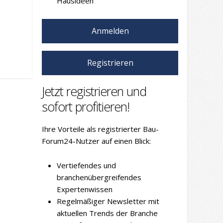
Hausideen
Anmelden
Registrieren
Jetzt registrieren und
sofort profitieren!
Ihre Vorteile als registrierter Bau-
Forum24-Nutzer auf einen Blick:
Vertiefendes und
branchenübergreifendes
Expertenwissen
Regelmäßiger Newsletter mit
aktuellen Trends der Branche