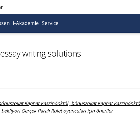
er
ssen
i-Akademie
Service
 essay writing solutions
bónuszokat Kaphat Kaszinónktól
„bónuszokat Kaphat Kaszinónktó
 bekliyor!
Gerçek Paralı Rulet oyuncuları için öneriler