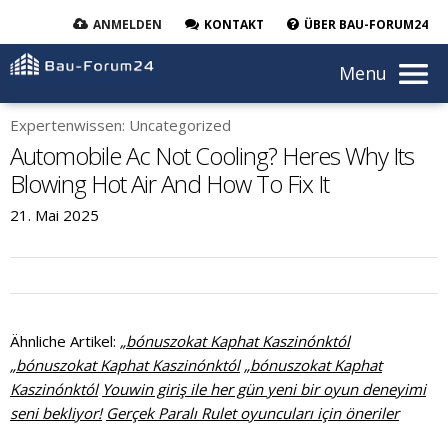
ANMELDEN
KONTAKT
ÜBER BAU-FORUM24
Menu
Expertenwissen: Uncategorized
Automobile Ac Not Cooling? Heres Why Its
Blowing Hot Air And How To Fix It
21. Mai 2025
Ähnliche Artikel:
„bónuszokat Kaphat Kaszinónktól
„bónuszokat Kaphat Kaszinónktól
„bónuszokat Kaphat
Kaszinónktól
Youwin giriş ile her gün yeni bir oyun deneyimi
seni bekliyor!
Gerçek Paralı Rulet oyuncuları için öneriler