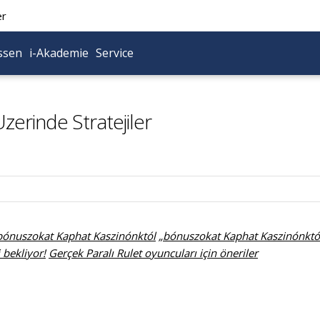
er
ssen
i-Akademie
Service
Uzerinde Stratejiler
bónuszokat Kaphat Kaszinónktól
„bónuszokat Kaphat Kaszinónktó
 bekliyor!
Gerçek Paralı Rulet oyuncuları için öneriler