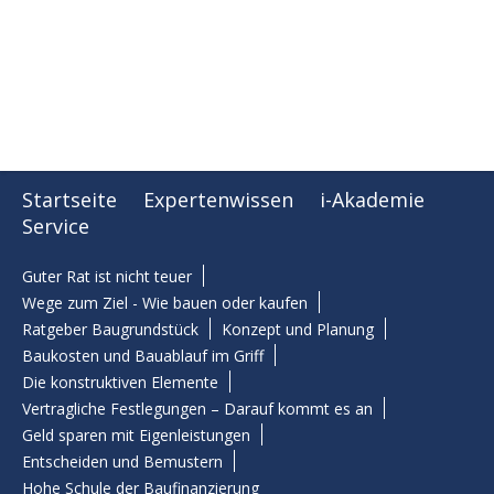
Startseite
Expertenwissen
i-Akademie
Service
Guter Rat ist nicht teuer
Wege zum Ziel - Wie bauen oder kaufen
Ratgeber Baugrundstück
Konzept und Planung
Baukosten und Bauablauf im Griff
Die konstruktiven Elemente
Vertragliche Festlegungen – Darauf kommt es an
Geld sparen mit Eigenleistungen
Entscheiden und Bemustern
Hohe Schule der Baufinanzierung