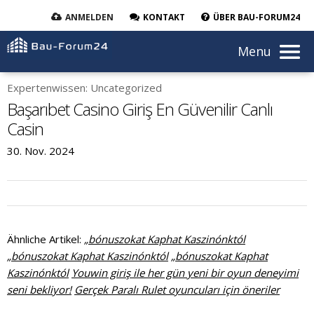
ANMELDEN
KONTAKT
ÜBER BAU-FORUM24
Menu
Expertenwissen: Uncategorized
Başarıbet Casino Giriş En Güvenilir Canlı
Casin
30. Nov. 2024
Ähnliche Artikel:
„bónuszokat Kaphat Kaszinónktól
„bónuszokat Kaphat Kaszinónktól
„bónuszokat Kaphat
Kaszinónktól
Youwin giriş ile her gün yeni bir oyun deneyimi
seni bekliyor!
Gerçek Paralı Rulet oyuncuları için öneriler