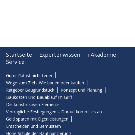
Startseite
Expertenwissen
i-Akademie
Service
Guter Rat ist nicht teuer
Wege zum Ziel - Wie bauen oder kaufen
Ratgeber Baugrundstück
Konzept und Planung
Baukosten und Bauablauf im Griff
Die konstruktiven Elemente
Vertragliche Festlegungen – Darauf kommt es an
Geld sparen mit Eigenleistungen
Entscheiden und Bemustern
Hohe Schule der Baufinanzierung