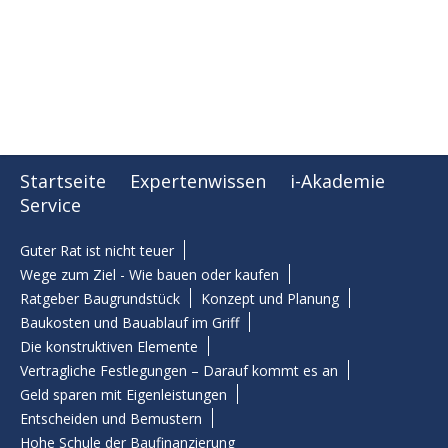
Startseite
Expertenwissen
i-Akademie
Service
Guter Rat ist nicht teuer
Wege zum Ziel - Wie bauen oder kaufen
Ratgeber Baugrundstück
Konzept und Planung
Baukosten und Bauablauf im Griff
Die konstruktiven Elemente
Vertragliche Festlegungen – Darauf kommt es an
Geld sparen mit Eigenleistungen
Entscheiden und Bemustern
Hohe Schule der Baufinanzierung