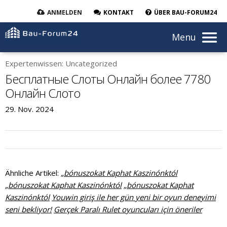
ANMELDEN
KONTAKT
ÜBER BAU-FORUM24
Menu
Expertenwissen: Uncategorized
Бесплатные Слоты Онлайн более 7780
Онлайн Слото
29. Nov. 2024
Ähnliche Artikel:
„bónuszokat Kaphat Kaszinónktól
„bónuszokat Kaphat Kaszinónktól
„bónuszokat Kaphat
Kaszinónktól
Youwin giriş ile her gün yeni bir oyun deneyimi
seni bekliyor!
Gerçek Paralı Rulet oyuncuları için öneriler