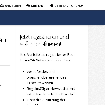
ANMELDEN
KONTAKT
ÜBER BAU-FORUM24
Jetzt registrieren und
йн-
sofort profitieren!
Ihre Vorteile als registrierter Bau-
Forum24-Nutzer auf einen Blick:
Vertiefendes und
branchenübergreifendes
Expertenwissen
l
Regelmäßiger Newsletter mit
aktuellen Trends der Branche
Lizenzfreie Nutzung der