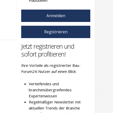
Hausideen
Anmelden
Registrieren
Jetzt registrieren und
sofort profitieren!
Ihre Vorteile als registrierter Bau-
Forum24-Nutzer auf einen Blick:
Vertiefendes und
branchenübergreifendes
Expertenwissen
Regelmäßiger Newsletter mit
aktuellen Trends der Branche