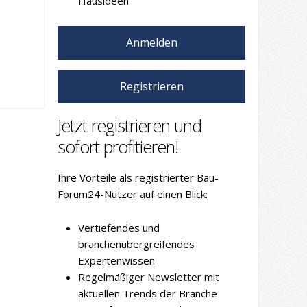
Hausideen
Anmelden
Registrieren
Jetzt registrieren und
sofort profitieren!
Ihre Vorteile als registrierter Bau-
Forum24-Nutzer auf einen Blick:
Vertiefendes und
branchenübergreifendes
Expertenwissen
Regelmäßiger Newsletter mit
aktuellen Trends der Branche