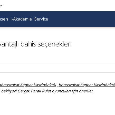
er
ssen
i-Akademie
Service
vantajlı bahis seçenekleri
bónuszokat Kaphat Kaszinónktól
„bónuszokat Kaphat Kaszinónktó
 bekliyor!
Gerçek Paralı Rulet oyuncuları için öneriler