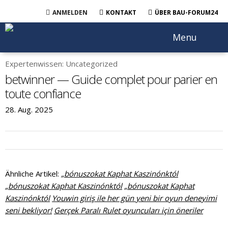
ANMELDEN
KONTAKT
ÜBER BAU-FORUM24
Menu
Expertenwissen: Uncategorized
betwinner — Guide complet pour parier en
toute confiance
28. Aug. 2025
Ähnliche Artikel:
„bónuszokat Kaphat Kaszinónktól
„bónuszokat Kaphat Kaszinónktól
„bónuszokat Kaphat
Kaszinónktól
Youwin giriş ile her gün yeni bir oyun deneyimi
seni bekliyor!
Gerçek Paralı Rulet oyuncuları için öneriler