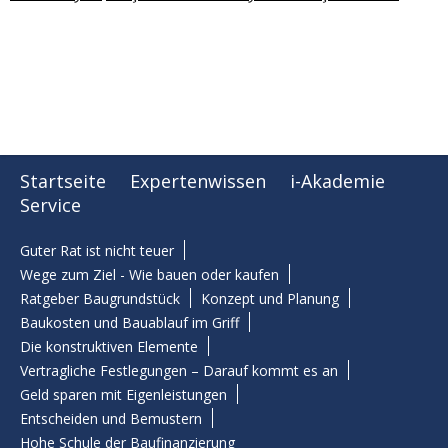
Startseite
Expertenwissen
i-Akademie
Service
Guter Rat ist nicht teuer
Wege zum Ziel - Wie bauen oder kaufen
Ratgeber Baugrundstück
Konzept und Planung
Baukosten und Bauablauf im Griff
Die konstruktiven Elemente
Vertragliche Festlegungen – Darauf kommt es an
Geld sparen mit Eigenleistungen
Entscheiden und Bemustern
Hohe Schule der Baufinanzierung