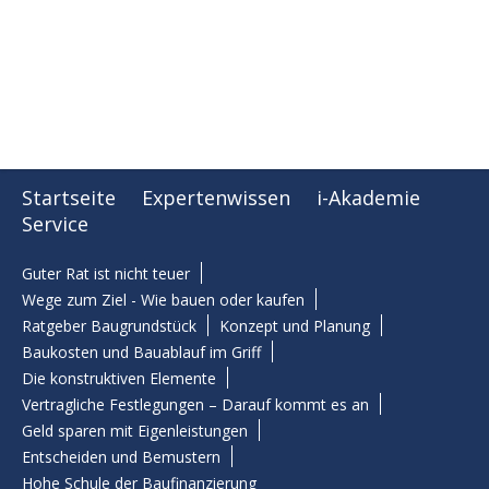
Startseite
Expertenwissen
i-Akademie
Service
Guter Rat ist nicht teuer
Wege zum Ziel - Wie bauen oder kaufen
Ratgeber Baugrundstück
Konzept und Planung
Baukosten und Bauablauf im Griff
Die konstruktiven Elemente
Vertragliche Festlegungen – Darauf kommt es an
Geld sparen mit Eigenleistungen
Entscheiden und Bemustern
Hohe Schule der Baufinanzierung