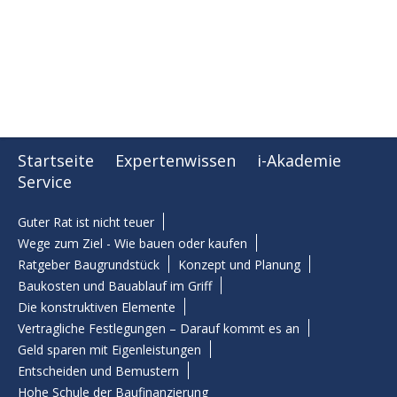
Startseite
Expertenwissen
i-Akademie
Service
Guter Rat ist nicht teuer
Wege zum Ziel - Wie bauen oder kaufen
Ratgeber Baugrundstück
Konzept und Planung
Baukosten und Bauablauf im Griff
Die konstruktiven Elemente
Vertragliche Festlegungen – Darauf kommt es an
Geld sparen mit Eigenleistungen
Entscheiden und Bemustern
Hohe Schule der Baufinanzierung