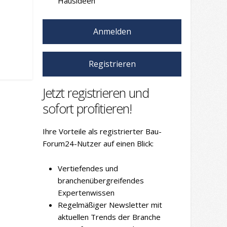
Hausideen
Anmelden
Registrieren
Jetzt registrieren und
sofort profitieren!
Ihre Vorteile als registrierter Bau-
Forum24-Nutzer auf einen Blick:
Vertiefendes und
branchenübergreifendes
Expertenwissen
Regelmäßiger Newsletter mit
aktuellen Trends der Branche