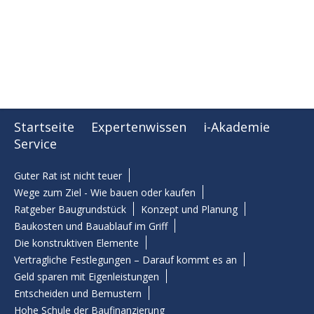
Startseite
Expertenwissen
i-Akademie
Service
Guter Rat ist nicht teuer
Wege zum Ziel - Wie bauen oder kaufen
Ratgeber Baugrundstück
Konzept und Planung
Baukosten und Bauablauf im Griff
Die konstruktiven Elemente
Vertragliche Festlegungen – Darauf kommt es an
Geld sparen mit Eigenleistungen
Entscheiden und Bemustern
Hohe Schule der Baufinanzierung